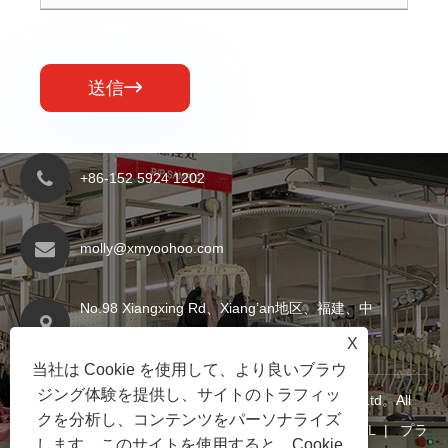
送信

+86-152 5924 1202
molly@xmyoohoo.com
No.98 Xiangxing Rd、Xiang’an地区、福建、中
国。 361101
X
当社は Cookie を使用して、より良いブラウ
ジング体験を提供し、サイトのトラフィッ
Copyright©2024 Xiamen Evaricky Trading Co.、Ltd。All
クを分析し、コンテンツをパーソナライズ
Rights Reserved
Links
|
Sitemap
|
RSS
|
XML
|
プラ
します。このサイトを使用すると、Cookie