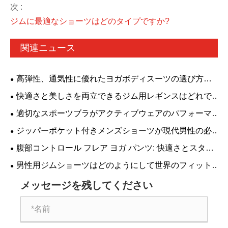
次 :
ジムに最適なショーツはどのタイプですか?
関連ニュース
高弾性、通気性に優れたヨガボディスーツの選び方
は？パッド入りのブラを備えたバックレススタイルは、
快適さと美しさを両立できるジム用レギンスはどれで
あらゆるフィットネスニーズに適しています。
すか?
適切なスポーツブラがアクティブウェアのパフォーマ
ンスを決定するのはなぜですか?
ジッパーポケット付きメンズショーツが現代男性の必
需品になっている理由
腹部コントロール フレア ヨガ パンツ: 快適さとスタイ
ルの完璧な組み合わせ
男性用ジムショーツはどのようにして世界のフィット
ネスアパレルの中核カテゴリーになりつつあるのでしょ
メッセージを残してください
うか?