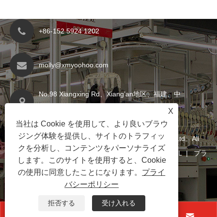
+86-152 5924 1202
molly@xmyoohoo.com
No.98 Xiangxing Rd、Xiang’an地区、福建、中
国。 361101
X
当社は Cookie を使用して、より良いブラウ
ジング体験を提供し、サイトのトラフィッ
Copyright©2024 Xiamen Evaricky Trading Co.、Ltd。All
クを分析し、コンテンツをパーソナライズ
Rights Reserved
Links
|
Sitemap
|
RSS
|
XML
|
プラ
します。このサイトを使用すると、Cookie
イバシーポリシー
|
の使用に同意したことになります。
プライ
バシーポリシー
拒否する
受け入れる



